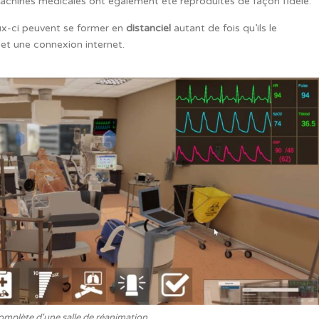
 machines médicales ont également été reproduites de façon fidèle.
eux-ci peuvent se former en
distanciel
autant de fois qu’ils le
 et une connexion internet.
omplète d'une salle de réanimation