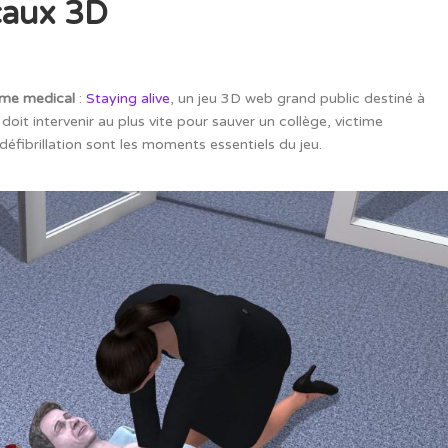
caux 3D
ame medical
:
Staying alive
, un jeu 3D web grand public destiné à
doit intervenir au plus vite pour sauver un collège, victime
défibrillation sont les moments essentiels du jeu.