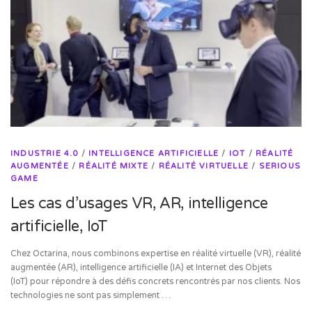
INDUSTRIE 4.0
/
INTELLIGENCE ARTIFICIELLE
/
IOT
/
RÉALITÉ
AUGMENTÉE
/
RÉALITÉ MIXTE
/
RÉALITÉ VIRTUELLE
/
SERIOUS
GAME
Les cas d’usages VR, AR, intelligence
artificielle, IoT
Chez Octarina, nous combinons expertise en réalité virtuelle (VR), réalité
augmentée (AR), intelligence artificielle (IA) et Internet des Objets
(IoT) pour répondre à des défis concrets rencontrés par nos clients. Nos
technologies ne sont pas simplement …