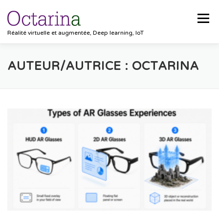
Aller au contenu
Menu
Réalité virtuelle et augmentée, Deep learning, IoT
ACCUEIL
PROJETS
SOLUTIONS
AUTEUR/AUTRICE :
OCTARINA
POCKET VISION
BLOG
CLIENTS
EMPLOIS
CONTACT