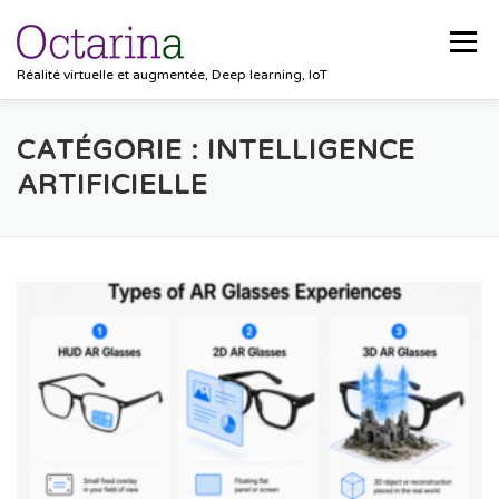
Aller au contenu
Menu
Réalité virtuelle et augmentée, Deep learning, IoT
ACCUEIL
PROJETS
SOLUTIONS
CATÉGORIE :
INTELLIGENCE
ARTIFICIELLE
POCKET VISION
BLOG
CLIENTS
EMPLOIS
CONTACT