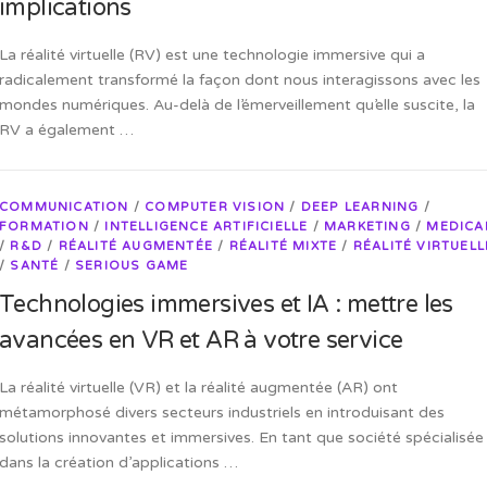
implications
La réalité virtuelle (RV) est une technologie immersive qui a
radicalement transformé la façon dont nous interagissons avec les
mondes numériques. Au-delà de l’émerveillement qu’elle suscite, la
RV a également …
COMMUNICATION
/
COMPUTER VISION
/
DEEP LEARNING
/
FORMATION
/
INTELLIGENCE ARTIFICIELLE
/
MARKETING
/
MEDICA
/
R&D
/
RÉALITÉ AUGMENTÉE
/
RÉALITÉ MIXTE
/
RÉALITÉ VIRTUELL
/
SANTÉ
/
SERIOUS GAME
Technologies immersives et IA : mettre les
avancées en VR et AR à votre service
La réalité virtuelle (VR) et la réalité augmentée (AR) ont
métamorphosé divers secteurs industriels en introduisant des
solutions innovantes et immersives. En tant que société spécialisée
dans la création d’applications …