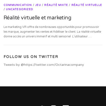
COMMUNICATION
/
JEU
/
RÉALITÉ MIXTE
/
RÉALITÉ VIRTUELLE
/
UNCATEGORIZED
Réalité virtuelle et marketing
Le marketing VR offre de nombreuses opportunités pour promouvoir
les marque, augmenter les ventes et fidéliser le client. La réalité virtuelle
donne accès un univers immerif et multi sensoriel L’utilisateur …
FOLLOW US ON TWITTER
Tweets by @https://twitter.com/Octarinacompany