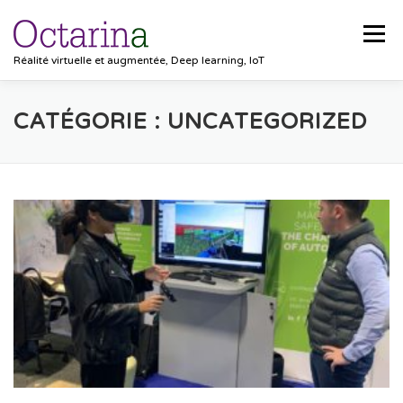
Aller au contenu
Menu
Réalité virtuelle et augmentée, Deep learning, IoT
ACCUEIL
PROJETS
SOLUTIONS
CATÉGORIE :
UNCATEGORIZED
POCKET VISION
BLOG
CLIENTS
EMPLOIS
CONTACT