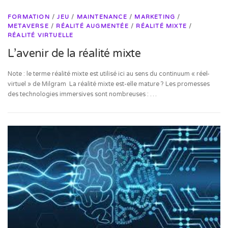
FORMATION
/
JEU
/
MAINTENANCE
/
MARKETING
/
METAVERSE
/
RÉALITÉ AUGMENTÉE
/
RÉALITÉ MIXTE
/
RÉALITÉ VIRTUELLE
L’avenir de la réalité mixte
Note : le terme réalité mixte est utilisé ici au sens du continuum « réel-
virtuel » de Milgram La réalité mixte est-elle mature ? Les promesses
des technologies immersives sont nombreuses : …