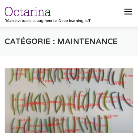
Aller au contenu
Menu
Réalité virtuelle et augmentée, Deep learning, IoT
ACCUEIL
PROJETS
SOLUTIONS
CATÉGORIE :
MAINTENANCE
POCKET VISION
BLOG
CLIENTS
EMPLOIS
CONTACT