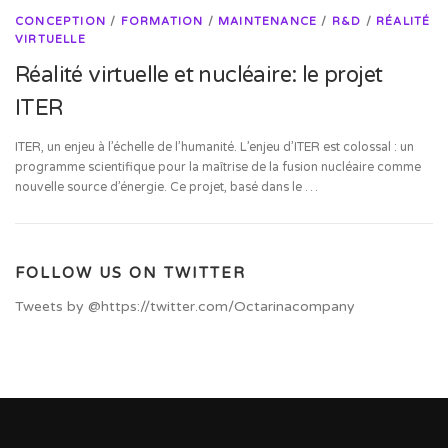
CONCEPTION
/
FORMATION
/
MAINTENANCE
/
R&D
/
RÉALITÉ
VIRTUELLE
Réalité virtuelle et nucléaire: le projet
ITER
ITER, un enjeu à l’échelle de l’humanité. L’enjeu d’ITER est colossal : un
programme scientifique pour la maîtrise de la fusion nucléaire comme
nouvelle source d’énergie. Ce projet, basé dans le …
FOLLOW US ON TWITTER
Tweets by @https://twitter.com/Octarinacompany