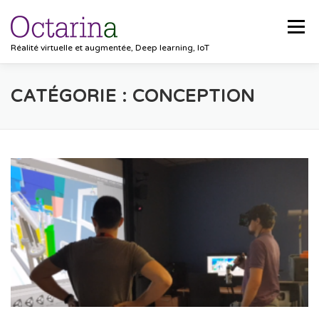
Aller
au
Menu
contenu
Réalité virtuelle et augmentée, Deep learning, IoT
ACCUEIL
PROJETS
SOLUTIONS
CATÉGORIE :
CONCEPTION
POCKET VISION
BLOG
CLIENTS
EMPLOIS
CONTACT