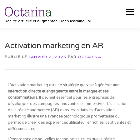
Menu
Réalité virtuelle et augmentée, Deep learning, IoT
ACCUEIL
PROJETS
SOLUTIONS
Activation marketing en AR
PUBLIÉ LE
JANVIER 2, 2025
PAR
OCTARINA
POCKET VISION
BLOG
CLIENTS
EMPLOIS
L’activation marketing est une
stratégie qui vise à générer une
CONTACT
interaction directe et engageante entre la marque et ses
consommateurs
. Il devient essentiel pour les entreprises de
développer des campagnes innovantes et immersives. L’utilisation
de la réalité augmentée (AR) dans les initiatives d’activation
marketing illustre une avancée technologique prometteuse qui
permet de créer des expériences utilisateur enrichies, captivantes et
différenciantes.
L’émergence de nouvelles technologies, telles que la réalité