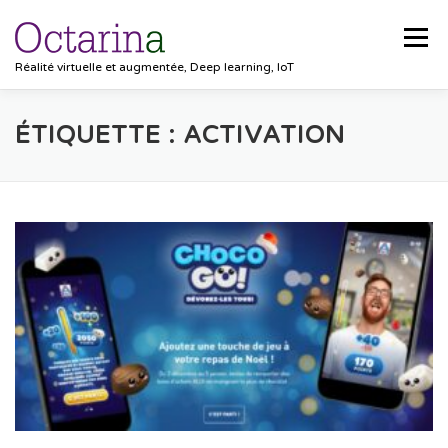
Aller au contenu
Menu
Réalité virtuelle et augmentée, Deep learning, IoT
ACCUEIL
PROJETS
SOLUTIONS
ÉTIQUETTE :
ACTIVATION
POCKET VISION
BLOG
CLIENTS
EMPLOIS
CONTACT