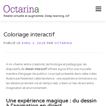
Menu
Réalité virtuelle et augmentée, Deep learning, IoT
ACCUEIL
PROJETS
SOLUTIONS
Coloriage interactif
PUBLIÉ LE
AVRIL 2, 2026
PAR
OCTARINA
POCKET VISION
BLOG
CLIENTS
EMPLOIS
À mi-chemin entre créativité, technologie et pédagogie, les
CONTACT
dispositifs de
dessin interactif
offrent aujourd’hui une nouvelle
manière d’engager les publics. Le projet présenté dans cette vidéo
illustre parfaitement cette tendance : une expérience immersive où
les dessins prennent vie en temps réel, créant un lien direct entre
imagination et environnement.
Une expérience magique : du dessin
à l’animation en direct