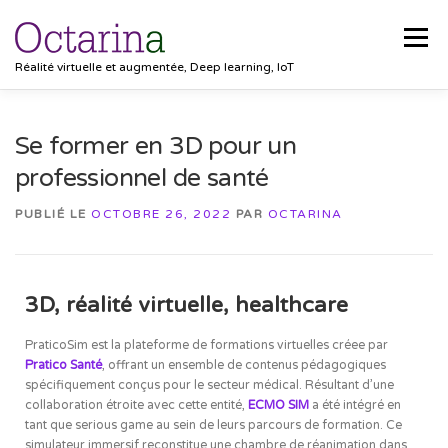
Menu
Réalité virtuelle et augmentée, Deep learning, IoT
ACCUEIL
PROJETS
SOLUTIONS
Se former en 3D pour un
professionnel de santé
POCKET VISION
BLOG
CLIENTS
EMPLOIS
PUBLIÉ LE
OCTOBRE 26, 2022
PAR
OCTARINA
CONTACT
3D, réalité virtuelle, healthcare
PraticoSim est la plateforme de formations virtuelles créee par
Pratico Santé
, offrant un ensemble de contenus pédagogiques
spécifiquement conçus pour le secteur médical. Résultant d’une
collaboration étroite avec cette entité,
ECMO SIM
a été intégré en
tant que serious game au sein de leurs parcours de formation. Ce
simulateur immersif reconstitue une chambre de réanimation dans