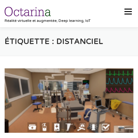
Aller au contenu
Menu
Réalité virtuelle et augmentée, Deep learning, IoT
ACCUEIL
PROJETS
SOLUTIONS
ÉTIQUETTE :
DISTANCIEL
POCKET VISION
BLOG
CLIENTS
EMPLOIS
CONTACT