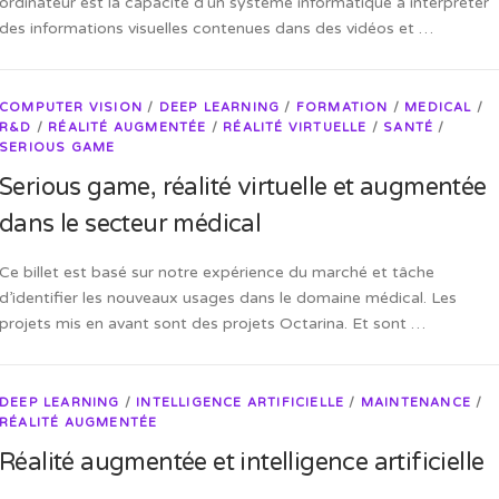
ordinateur est la capacité d’un système informatique à interpréter
des informations visuelles contenues dans des vidéos et …
COMPUTER VISION
/
DEEP LEARNING
/
FORMATION
/
MEDICAL
/
R&D
/
RÉALITÉ AUGMENTÉE
/
RÉALITÉ VIRTUELLE
/
SANTÉ
/
SERIOUS GAME
Serious game, réalité virtuelle et augmentée
dans le secteur médical
Ce billet est basé sur notre expérience du marché et tâche
d’identifier les nouveaux usages dans le domaine médical. Les
projets mis en avant sont des projets Octarina. Et sont …
DEEP LEARNING
/
INTELLIGENCE ARTIFICIELLE
/
MAINTENANCE
/
RÉALITÉ AUGMENTÉE
Réalité augmentée et intelligence artificielle