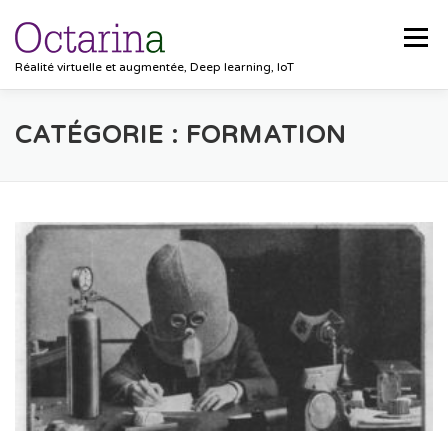
Aller au contenu
Menu
Réalité virtuelle et augmentée, Deep learning, IoT
ACCUEIL
PROJETS
SOLUTIONS
CATÉGORIE :
FORMATION
POCKET VISION
BLOG
CLIENTS
EMPLOIS
CONTACT