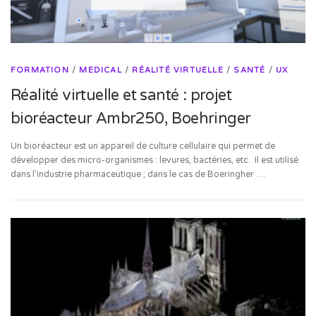
FORMATION
/
MEDICAL
/
RÉALITÉ VIRTUELLE
/
SANTÉ
/
UX
Réalité virtuelle et santé : projet
bioréacteur Ambr250, Boehringer
Un bioréacteur est un appareil de culture cellulaire qui permet de
développer des micro-organismes : levures, bactéries, etc. Il est utilisé
dans l’industrie pharmaceutique ; dans le cas de Boeringher …