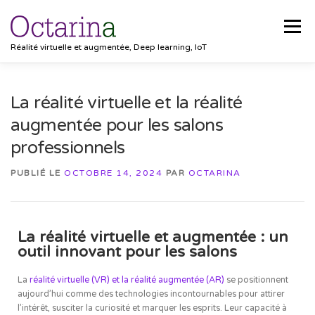
Menu
Réalité virtuelle et augmentée, Deep learning, IoT
ACCUEIL
PROJETS
SOLUTIONS
La réalité virtuelle et la réalité
augmentée pour les salons
POCKET VISION
BLOG
CLIENTS
EMPLOIS
professionnels
PUBLIÉ LE
OCTOBRE 14, 2024
PAR
OCTARINA
CONTACT
La réalité virtuelle et augmentée : un
outil innovant pour les salons
La
réalité virtuelle (VR) et la réalité augmentée (AR)
se positionnent
aujourd’hui comme des technologies incontournables pour attirer
l’intérêt, susciter la curiosité et marquer les esprits. Leur capacité à