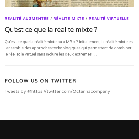
RÉALITÉ AUGMENTÉE
/
RÉALITÉ MIXTE
/
RÉALITÉ VIRTUELLE
Qu’est ce que la réalité mixte ?
Qu’est-ce que la réalité mixte ou « MR » ? Initialement, la réalité mixte est
l’ensemble des approches technologiques qui permettent de combiner
le réel et le virtuel sans inclure les deux extrêmes : …
FOLLOW US ON TWITTER
Tweets by @https://twitter.com/Octarinacompany