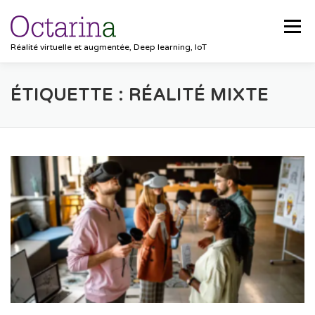
Aller au contenu
Menu
Réalité virtuelle et augmentée, Deep learning, IoT
ACCUEIL
PROJETS
SOLUTIONS
ÉTIQUETTE :
RÉALITÉ MIXTE
POCKET VISION
BLOG
CLIENTS
EMPLOIS
CONTACT