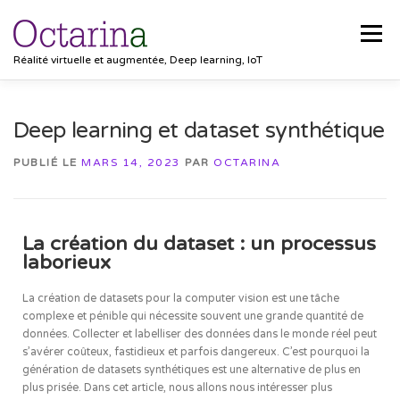
Menu
Réalité virtuelle et augmentée, Deep learning, IoT
ACCUEIL
PROJETS
SOLUTIONS
Deep learning et dataset synthétique
PUBLIÉ LE
MARS 14, 2023
PAR
OCTARINA
POCKET VISION
BLOG
CLIENTS
EMPLOIS
La création du dataset : un processus
CONTACT
laborieux
La création de datasets pour la computer vision est une tâche
complexe et pénible qui nécessite souvent une grande quantité de
données. Collecter et labelliser des données dans le monde réel peut
s’avérer coûteux, fastidieux et parfois dangereux. C’est pourquoi la
génération de datasets synthétiques est une alternative de plus en
plus prisée. Dans cet article, nous allons nous intéresser plus