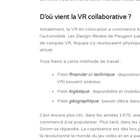
D’où vient la VR collaborative ?
Initialement, la VR en colocation a commencé à 
l’automobile. Les
Design Review
de Peugeot par 
de casques VR, l’équipe s’y réunissaient physi
virtuel.
Trois freins à cette méthode de travail :
Frein
financier
et
technique
: dispositio
VR) souvent onéreux
Frein
logistique
: disponibilité et mobili
Frein
géographique
: besoin d’être dan
C’est encore plus tôt, dans les années 1970, avec
commencé à se populariser. Plus tard, dans les 
Doom se répandre. La coprésence est dès lors po
là révolutionné le monde du jeu vidéo et en a par