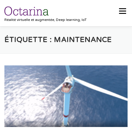
Aller au contenu
Menu
Réalité virtuelle et augmentée, Deep learning, IoT
ACCUEIL
PROJETS
SOLUTIONS
ÉTIQUETTE :
MAINTENANCE
POCKET VISION
BLOG
CLIENTS
EMPLOIS
CONTACT