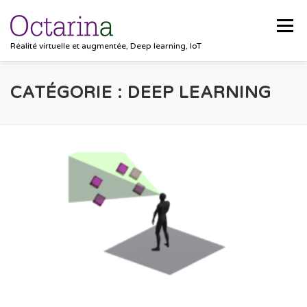
Aller au contenu
Menu
Réalité virtuelle et augmentée, Deep learning, IoT
ACCUEIL
PROJETS
SOLUTIONS
CATÉGORIE :
DEEP LEARNING
POCKET VISION
BLOG
CLIENTS
EMPLOIS
CONTACT