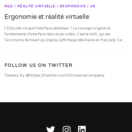
R&D
/
RÉALITÉ VIRTUELLE
/
RESPONSIVE
/
UX
Ergonomie et réalité virtuelle
[:fr]Qu’est-ce que l’interface utilisateur ? Le concept originel et
fondamental d’interface dans le jeu vidéo, c’est le HUD, qui est
l’acronyme de Head Up Display (affichage tête haute en français). Ce …
FOLLOW US ON TWITTER
Tweets by @https://twitter.com/Octarinacompany