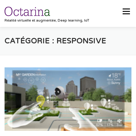
Aller au contenu
Menu
Réalité virtuelle et augmentée, Deep learning, IoT
ACCUEIL
PROJETS
SOLUTIONS
CATÉGORIE :
RESPONSIVE
POCKET VISION
BLOG
CLIENTS
EMPLOIS
CONTACT