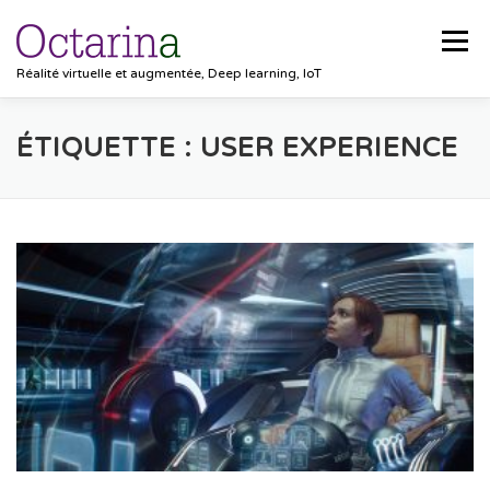
Aller au contenu
Menu
Réalité virtuelle et augmentée, Deep learning, IoT
ACCUEIL
PROJETS
SOLUTIONS
ÉTIQUETTE :
USER EXPERIENCE
POCKET VISION
BLOG
CLIENTS
EMPLOIS
CONTACT