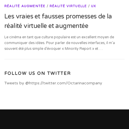
RÉALITÉ AUGMENTÉE
/
RÉALITÉ VIRTUELLE
/
UX
Les vraies et fausses promesses de la
réalité virtuelle et augmentée
Le cinéma en tant que culture populaire est un excellent moyen de
communiquer des idées. Pour parler de nouvelles interfaces, il m’a
souvent été plus simple d’évoquer « Minority Report » et …
FOLLOW US ON TWITTER
Tweets by @https://twitter.com/Octarinacompany