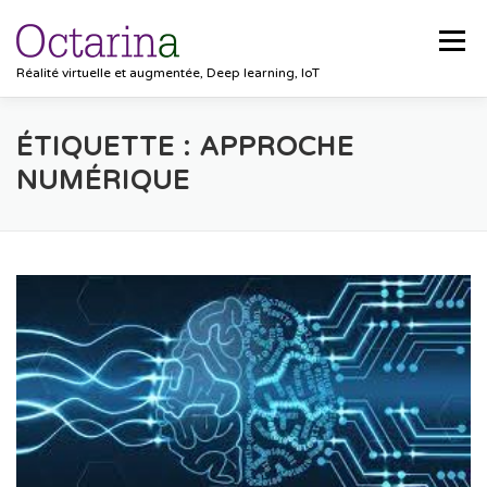
Aller au contenu
Menu
Réalité virtuelle et augmentée, Deep learning, IoT
ACCUEIL
PROJETS
SOLUTIONS
ÉTIQUETTE :
APPROCHE
NUMÉRIQUE
POCKET VISION
BLOG
CLIENTS
EMPLOIS
CONTACT