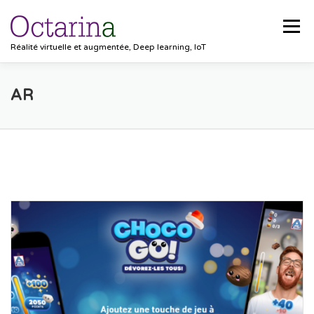
Aller au contenu
Menu
Réalité virtuelle et augmentée, Deep learning, IoT
ACCUEIL
PROJETS
SOLUTIONS
AR
POCKET VISION
BLOG
CLIENTS
EMPLOIS
CONTACT