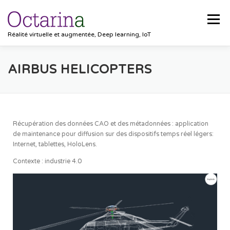
Menu
Réalité virtuelle et augmentée, Deep learning, IoT
ACCUEIL
PROJETS
SOLUTIONS
AIRBUS HELICOPTERS
POCKET VISION
BLOG
CLIENTS
EMPLOIS
Récupération des données CAO et des métadonnées : application
de maintenance pour diffusion sur des dispositifs temps réel légers:
CONTACT
Internet, tablettes, HoloLens.
Contexte : industrie 4.0