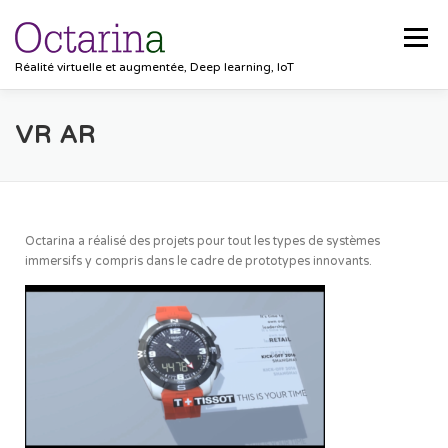
Menu
Réalité virtuelle et augmentée, Deep learning, IoT
ACCUEIL
PROJETS
SOLUTIONS
VR AR
POCKET VISION
BLOG
CLIENTS
EMPLOIS
Octarina a réalisé des projets pour tout les types de systèmes
immersifs y compris dans le cadre de prototypes innovants.
CONTACT