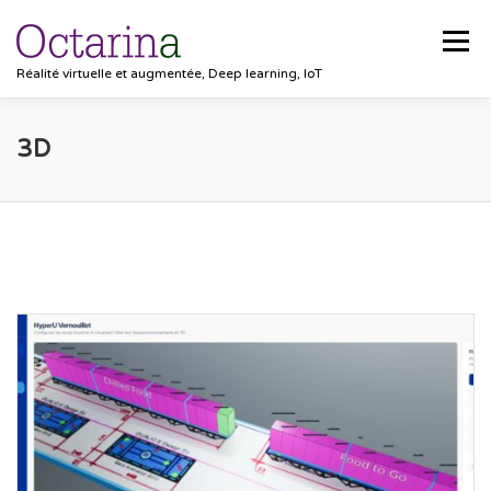
Aller au contenu
Menu
Réalité virtuelle et augmentée, Deep learning, IoT
ACCUEIL
PROJETS
SOLUTIONS
3D
POCKET VISION
BLOG
CLIENTS
EMPLOIS
CONTACT