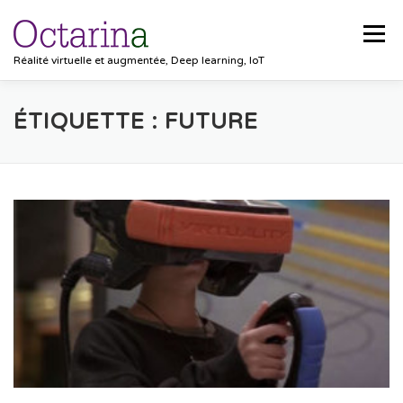
Aller
au
Menu
contenu
Réalité virtuelle et augmentée, Deep learning, IoT
ACCUEIL
PROJETS
SOLUTIONS
ÉTIQUETTE :
FUTURE
POCKET VISION
BLOG
CLIENTS
EMPLOIS
CONTACT