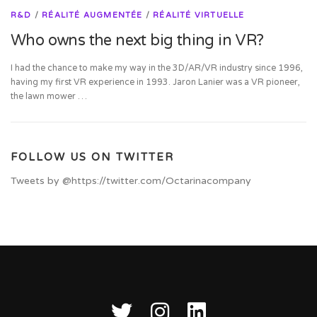
R&D
/
RÉALITÉ AUGMENTÉE
/
RÉALITÉ VIRTUELLE
Who owns the next big thing in VR?
I had the chance to make my way in the 3D/AR/VR industry since 1996,
having my first VR experience in 1993. Jaron Lanier was a VR pioneer,
the lawn mower …
FOLLOW US ON TWITTER
Tweets by @https://twitter.com/Octarinacompany