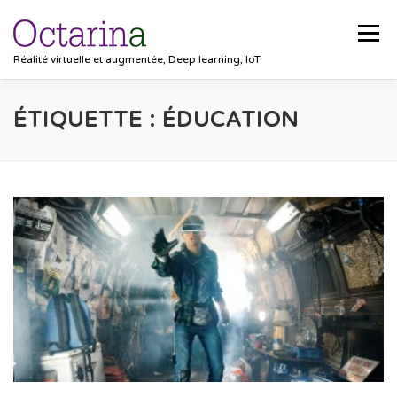
Aller au contenu
Menu
Réalité virtuelle et augmentée, Deep learning, IoT
ACCUEIL
PROJETS
SOLUTIONS
ÉTIQUETTE :
ÉDUCATION
POCKET VISION
BLOG
CLIENTS
EMPLOIS
CONTACT