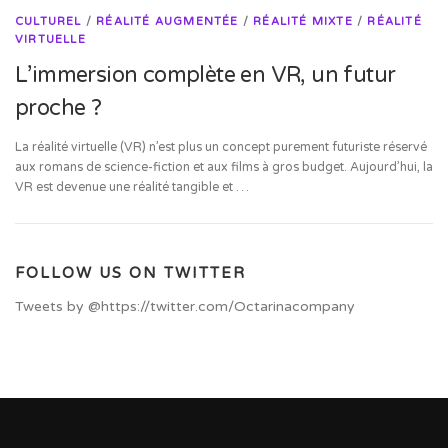
CULTUREL
/
RÉALITÉ AUGMENTÉE
/
RÉALITÉ MIXTE
/
RÉALITÉ
VIRTUELLE
L’immersion complète en VR, un futur
proche ?
La réalité virtuelle (VR) n’est plus un concept purement futuriste réservé
aux romans de science-fiction et aux films à gros budget. Aujourd’hui, la
VR est devenue une réalité tangible et …
FOLLOW US ON TWITTER
Tweets by @https://twitter.com/Octarinacompany