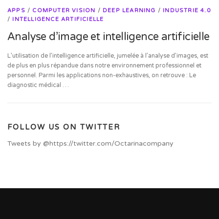
APPS
/
COMPUTER VISION
/
DEEP LEARNING
/
INDUSTRIE 4.0
/
INTELLIGENCE ARTIFICIELLE
Analyse d’image et intelligence artificielle
L’utilisation de l’intelligence artificielle, jumelée à l’analyse d’images, est
de plus en plus répandue dans notre environnement professionnel et
personnel. Parmi les applications non-exhaustives, on retrouve : Le
diagnostic médical …
FOLLOW US ON TWITTER
Tweets by @https://twitter.com/Octarinacompany