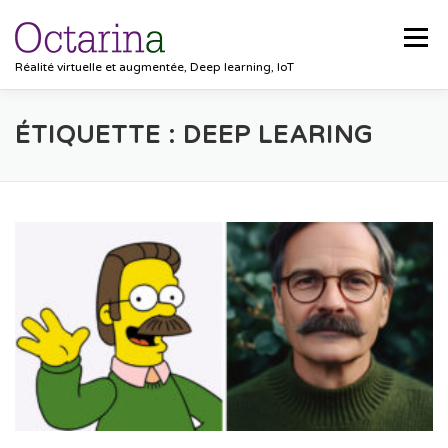
Aller au contenu
Menu
Réalité virtuelle et augmentée, Deep learning, IoT
ACCUEIL
PROJETS
SOLUTIONS
ÉTIQUETTE :
DEEP LEARING
POCKET VISION
BLOG
CLIENTS
EMPLOIS
CONTACT