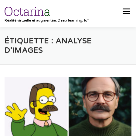
Aller au contenu
Menu
Réalité virtuelle et augmentée, Deep learning, IoT
ACCUEIL
PROJETS
SOLUTIONS
ÉTIQUETTE :
ANALYSE
D’IMAGES
POCKET VISION
BLOG
CLIENTS
EMPLOIS
CONTACT