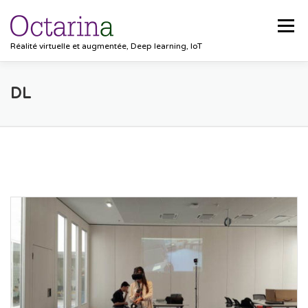
Aller
au
Menu
contenu
Réalité virtuelle et augmentée, Deep learning, IoT
ACCUEIL
PROJETS
SOLUTIONS
DL
POCKET VISION
BLOG
CLIENTS
EMPLOIS
CONTACT