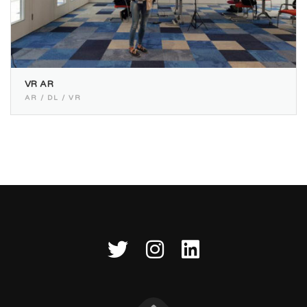
VR AR
AR / DL / VR