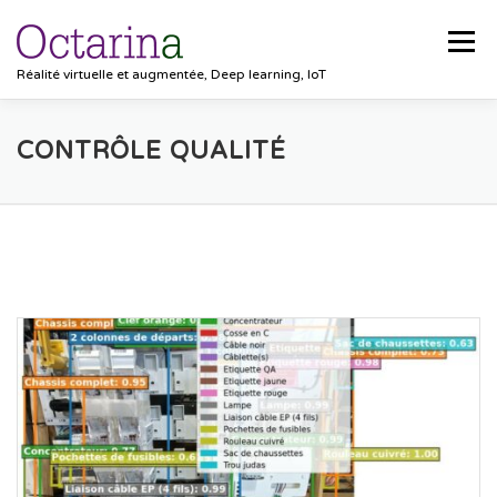
Aller au contenu
Menu
Réalité virtuelle et augmentée, Deep learning, IoT
ACCUEIL
PROJETS
SOLUTIONS
CONTRÔLE QUALITÉ
POCKET VISION
BLOG
CLIENTS
EMPLOIS
CONTACT