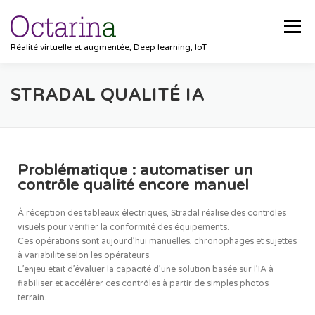
Menu
Réalité virtuelle et augmentée, Deep learning, IoT
ACCUEIL
PROJETS
SOLUTIONS
STRADAL QUALITÉ IA
POCKET VISION
BLOG
CLIENTS
EMPLOIS
Problématique : automatiser un
contrôle qualité encore manuel
CONTACT
À réception des tableaux électriques, Stradal réalise des contrôles
visuels pour vérifier la conformité des équipements.
Ces opérations sont aujourd’hui manuelles, chronophages et sujettes
à variabilité selon les opérateurs.
L’enjeu était d’évaluer la capacité d’une solution basée sur l’IA à
fiabiliser et accélérer ces contrôles à partir de simples photos
terrain.