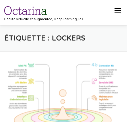
Aller au contenu
Menu
Réalité virtuelle et augmentée, Deep learning, IoT
ACCUEIL
PROJETS
SOLUTIONS
ÉTIQUETTE :
LOCKERS
POCKET VISION
BLOG
CLIENTS
EMPLOIS
CONTACT