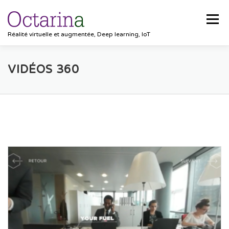
Aller
au
Menu
contenu
Réalité virtuelle et augmentée, Deep learning, IoT
ACCUEIL
PROJETS
SOLUTIONS
VIDÉOS 360
POCKET VISION
BLOG
CLIENTS
EMPLOIS
CONTACT