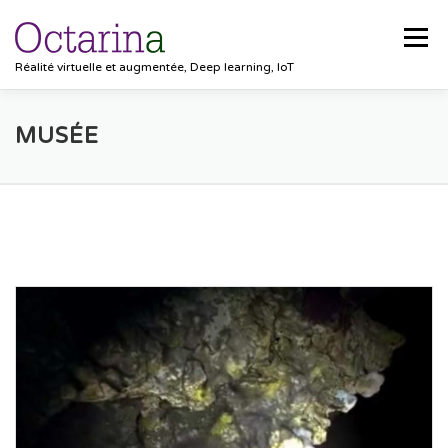
Aller
au
Menu
contenu
Réalité virtuelle et augmentée, Deep learning, IoT
ACCUEIL
PROJETS
SOLUTIONS
MUSÉE
POCKET VISION
BLOG
CLIENTS
EMPLOIS
CONTACT