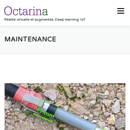
Aller au contenu
Menu
Réalité virtuelle et augmentée, Deep learning, IoT
ACCUEIL
PROJETS
SOLUTIONS
MAINTENANCE
POCKET VISION
BLOG
CLIENTS
EMPLOIS
CONTACT