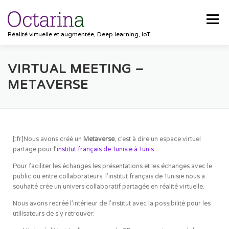
Menu
Réalité virtuelle et augmentée, Deep learning, IoT
ACCUEIL
PROJETS
SOLUTIONS
VIRTUAL MEETING –
METAVERSE
POCKET VISION
BLOG
CLIENTS
EMPLOIS
[:fr]Nous avons créé un
Metaverse
, c’est à dire un espace virtuel
CONTACT
partagé pour l’
institut français de Tunisie à Tunis
.
Pour faciliter les échanges les présentations et les échanges avec le
public ou entre collaborateurs. l’institut français de Tunisie nous a
souhaité crée un univers collaboratif partagée en réalité virtuelle.
Nous avons recréé l’intérieur de l’institut avec la possibilité pour les
utilisateurs de s’y retrouver: