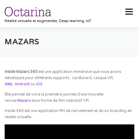
Aller
au
Menu
contenu
Réalité virtuelle et augmentée, Deep learning, IoT
ACCUEIL
PROJETS
SOLUTIONS
MAZARS
POCKET VISION
BLOG
CLIENTS
EMPLOIS
Inside Mazars 360
est une application immersive que nous avons
développé pour différents supports : cardboard, casque VR,
Web
,
Android
ou
iOS
CONTACT
Elle permet de vivre la première journée d’une nouvelle
recrue
Mazars
sous forme de film interactif VR.
Inside 360 est une application RH de recrutement et de on boarding en
réalité virtuelle..