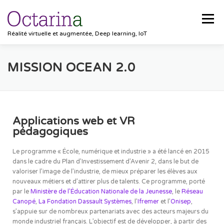
Menu
Réalité virtuelle et augmentée, Deep learning, IoT
ACCUEIL
PROJETS
SOLUTIONS
MISSION OCEAN 2.0
POCKET VISION
BLOG
CLIENTS
EMPLOIS
Applications web et VR
pédagogiques
CONTACT
Le programme « École, numérique et industrie » a été lancé en 2015
dans le cadre du Plan d’Investissement d’Avenir 2, dans le but de
valoriser l’image de l’industrie, de mieux préparer les élèves aux
nouveaux métiers et d’attirer plus de talents. Ce programme, porté
par le
Ministère de l’Éducation Nationale de la Jeunesse
, le
Réseau
Canopé
,
La Fondation Dassault Systèmes
, l’
Ifremer
et l’
Onisep
,
s’appuie sur de nombreux partenariats avec des acteurs majeurs du
monde industriel français. L’objectif est de développer, à partir des