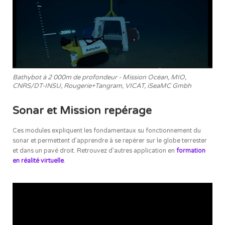
Bathybot à 2 000m de profondeur - Mission Océan, MIO,
CNRS/DT-INSU, Rougerie+Tangram, VICAT, iSeaMC Gmbh
Sonar et Mission repérage
Ces modules expliquent les fondamentaux su fonctionnement du
sonar et permettent d’apprendre à se repérer sur le globe terrester
et dans un pavé droit. Retrouvez d’autres application en
formation
en réalité virtuelle
.